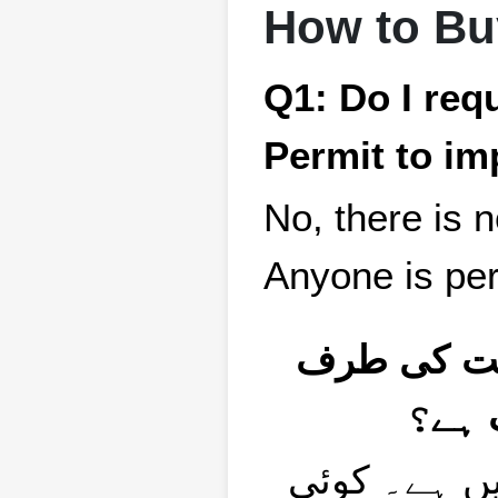
How to Bu
Q1: Do I req
Permit to im
No, there is 
Anyone is per
Q1:  کی طرف
 ہے؟
ں ہے۔ کوئی