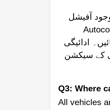
تمام ادائیگیاں Autocom 
ک اکاؤنٹ میں بھیجی جانی چاہئیں۔ فنڈز صرف
Japan Inc. یگی
ی کے سیکشن
Q3: Where ca
All vehicles 