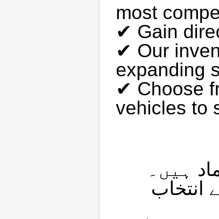
most competi
✔ Gain dire
✔ Our invent
expanding s
✔ Choose f
vehicles to 
✔ د ہیں۔
✔ نتخاب