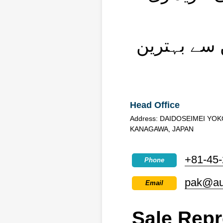
 سے بہترین
Head Office
Address: DAIDOSEIMEI YO
KANAGAWA, JAPAN
+81-45
Phone
pak@aut
Email
Sale Repr