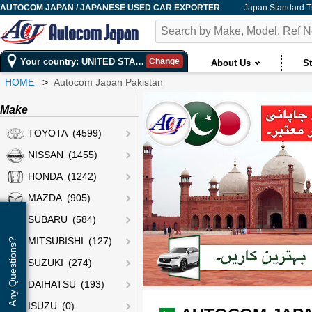
AUTOCOM JAPAN / JAPANESE USED CAR EXPORTER
Japan Standard 
Your country: UNITED STATES
Change
About Us
St
HOME
Autocom Japan Pakistan
Make
TOYOTA (4599)
NISSAN (1455)
HONDA (1242)
MAZDA (905)
SUBARU (584)
MITSUBISHI (127)
Any Questions?
SUZUKI (274)
DAIHATSU (193)
ISUZU (0)