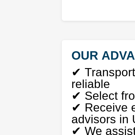
OUR ADV
✔ Transporta
reliable
✔ Select fro
✔ Receive e
advisors in 
✔ We assist 