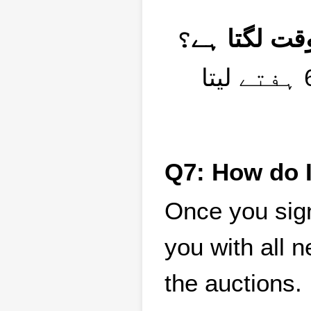
شپنگ کا عمل بکنگ کی تاریخ سے عام طور پر 4 سے 6 ہفتے لیتا
Q7: How do I
Once you sign
you with all n
the auctions.