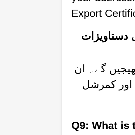
Export Certif
Q8: تاویزات
ہم ضروری دستاویزات آپ کے پتے پر 
 اور کمرشل
Q9: What is t