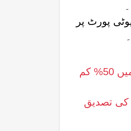
۔
1800cc ورٹ پر
۔
*ہائبرڈ گاڑیاں اب مزید معیاری گاڑیوں کے مقابلے میں 50% کم
*کی تصدیق