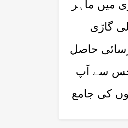
✔ میں ماہر
✔ گاڑی
✔ سائی حاصل
✔ س سے آپ
✔  کی جامع