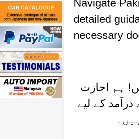
Navigate Paki
detailed guid
necessary doc
ں! ہم اجازت
درآمد کے لیے
ہیں۔