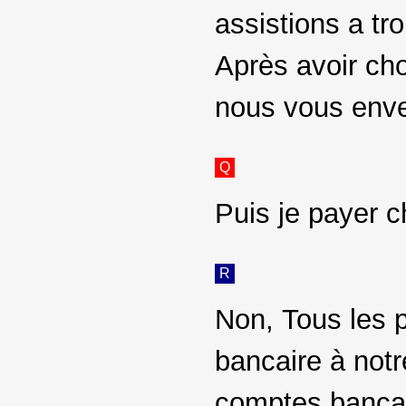
assistions a tr
Après avoir ch
nous vous enver
Q
Puis je payer c
R
Non, Tous les p
bancaire à notr
comptes bancair