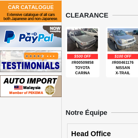
CLEARANCE
$500 OFF
$100 OFF
#R00509858
#R00461176
TOYOTA
NISSAN
CARINA
X-TRAIL
Notre Équipe
Head Office