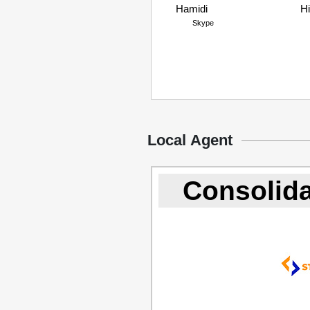
Hamidi
H
Skype
Local Agent
Consolida