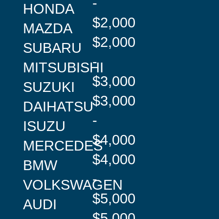
-
HONDA
$2,000
MAZDA
$2,000
SUBARU
-
MITSUBISHI
$3,000
SUZUKI
$3,000
DAIHATSU
-
ISUZU
$4,000
MERCEDES
$4,000
BMW
-
VOLKSWAGEN
$5,000
AUDI
$5,000