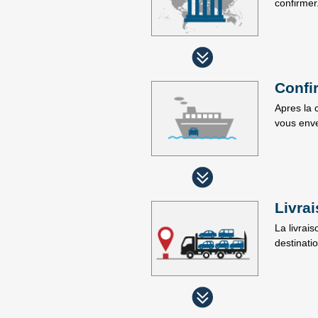
confirmer
Confi
Apres la 
vous enve
Livra
La livrais
destinati