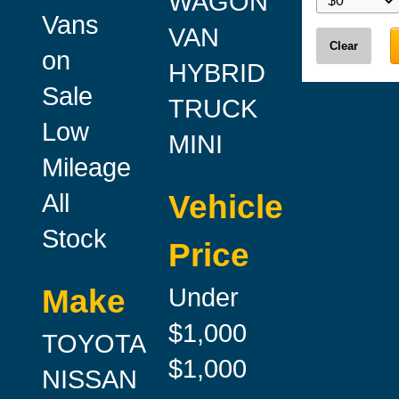
WAGON
Vans
VAN
Clear
on
HYBRID
Sale
TRUCK
Low
MINI
Mileage
All
Vehicle
Stock
Price
Under
Make
$1,000
TOYOTA
$1,000
NISSAN