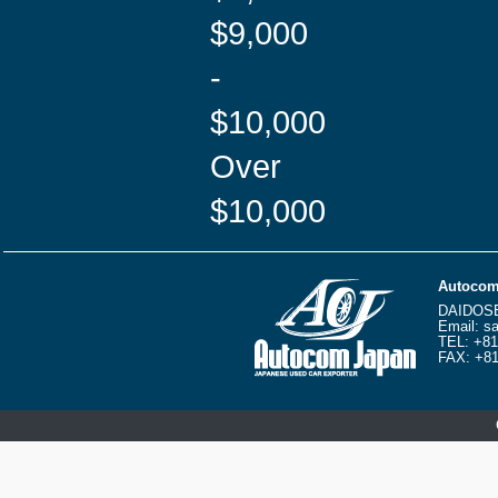
$9,000
-
$10,000
Over
$10,000
Autocom
DAIDOS
Email:
sa
TEL:
+81
FAX: +81