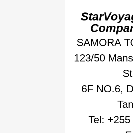
StarVoya
Compan
SAMORA TO
123/50 Mansf
St
6F NO.6, D
Tan
Tel:
+255