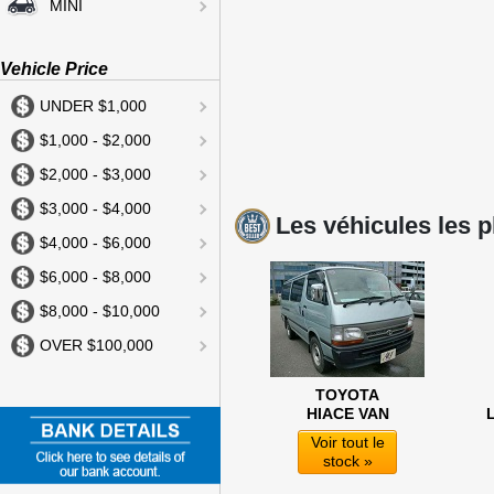
MINI
Vehicle Price
UNDER $1,000
$1,000 - $2,000
$2,000 - $3,000
$3,000 - $4,000
Les véhicules les p
$4,000 - $6,000
$6,000 - $8,000
$8,000 - $10,000
OVER $100,000
TOYOTA
HIACE VAN
Voir tout le
stock »