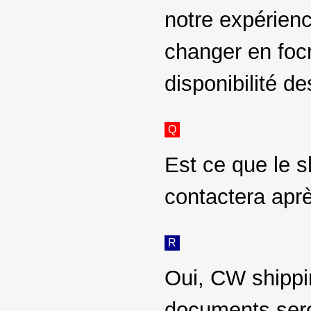
notre expérienc
changer en focn
disponibilité d
Q
Est ce que le s
contactera apr
R
Oui, CW shippi
documents sero