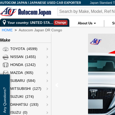
AUTOCOM JAPAN / JAPANESE USED CAR EXPORTER
Japan Standard 
Your country: UNITED STATES
Change
About Us
S
HOME
Autocom Japan DR Congo
Make
TOYOTA (4599)
NISSAN (1455)
HONDA (1242)
MAZDA (905)
SUBARU (584)
MITSUBISHI (127)
Any Questions?
SUZUKI (274)
DAIHATSU (193)
ISUZU (0)