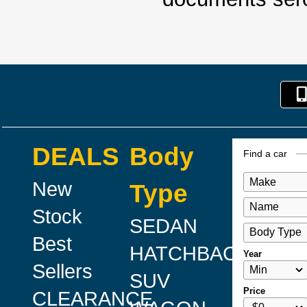
DEALS
Body
Find a car
New
Type
Stock
SEDAN
Best
HATCHBACK
Year
Sellers
SUV
Price
CLEARANCE